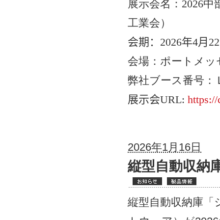
展示会名：
2026
中
工業会）
会期：
2026
年
4
月
22
会場：ポートメッ
弊社ブース番号：
展示会
URL:
https:/
2026年1月16日
縦型自動収納
縦型自動収納庫「