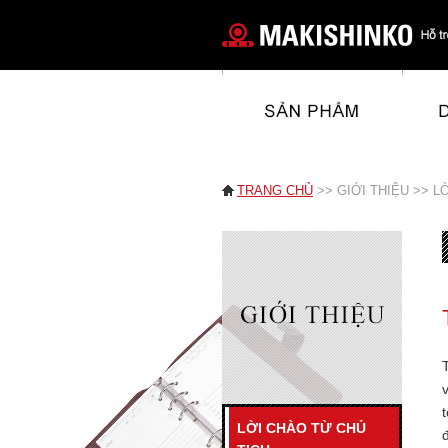
TRANG CHỦ
>> GIỚI THIỆU >> L
LỜI CHÀO TỪ CHỦ