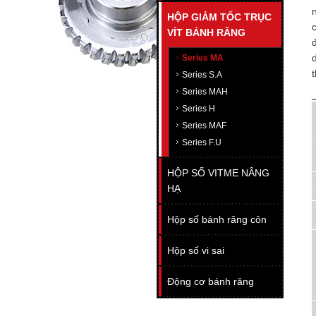
HỘP GIẢM TỐC TRỤC
VÍT BÁNH RĂNG
Series MA
Series S.A
Series MAH
Series H
Series MAF
Series F.U
HỘP SỐ VITME NÂNG
HẠ
Hộp số bánh răng côn
Hộp số vi sai
Động cơ bánh răng