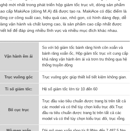
nghệ mới nhất trong phát triển hộp giảm tốc trục vít, dòng sản phẩm
cao cấp MakiAce (dòng M.A) đã được tạo ra. MakiAce có đặc điểm là
động cơ công suất cao, hiệu quả cao, nhỏ gọn, có hình dáng đẹp, dễ
dàng vận hành và chất lượng cao, là sản phẩm cao cấp nhất được
thiết kế để đáp ứng nhiều lĩnh vực và nhiều mục đích khác nhau.
So với bộ giảm tốc bánh răng hình côn xoắn và
bánh răng xoắn ốc, Hộp giảm tốc trục vít cung cấp
Vận hành êm ái
khả năng vận hành êm ái và trơn tru thông qua hệ
thống truyền động
Trục vuông góc
Trục vuông góc giúp thiết kế tiết kiệm không gian.
Tỉ số giảm tốc:
Hệ số giảm tốc lớn từ 10 đến 60
Trục đầu vào tiêu chuẩn được trang bị trên tất cả
các model và có thể tùy chọn kiểu trục đôi.Trục
Bố cục trục
đầu ra tiêu chuẩn được trang bị trên tất cả các
model và có thể tùy chọn kiểu trục đôi, trục rỗng.
Mô-men xoắn
Dải mô men xoắn rộng từ 8.9Nm đến 7,487.5 Nm.