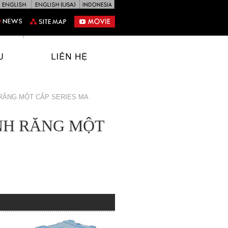
 RĂNG MỘT CẤP SERIES MA
ÁNH RĂNG MỘT