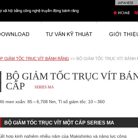
P GIẢM TỐC TRỤC VÍT BÁNH RĂNG
>> BỘ GIẢM TỐC TRỤC VÍT BÁNH
BỘ GIẢM TỐC TRỤC VÍT B
CẤP
SERIES MA
Mô men xoắn: 85～6,708 Nm, Tỉ số giảm tốc: 10～360
BỘ GIẢM TỐC TRỤC VÍT MỘT CẤP SERIES MA
Kết hợp kinh nghiệm nhiều năm của Makishinko và năng lực công