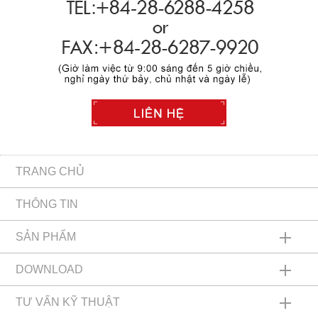
TRANG CHỦ
THÔNG TIN
SẢN PHẨM
HỘP GIẢM TỐC TRỤC VÍT BÁNH RĂNG
DOWNLOAD
HỘP SỐ VITME NÂNG HẠ
Dữ liệu CAD
TƯ VẤN KỸ THUẬT
Hộp số bánh răng côn